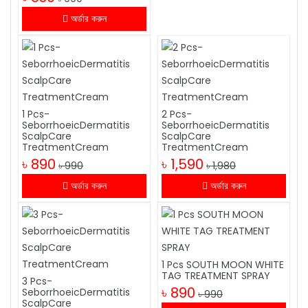
অর্ডার করুন
1 Pcs-
2 Pcs-
SeborrhoeicDermatitis
SeborrhoeicDermatitis
ScalpCare
ScalpCare
TreatmentCream
TreatmentCream
৳ 890
৳ 1,590
৳ 990
৳ 1,980
অর্ডার করুন
অর্ডার করুন
1 Pcs SOUTH MOON WHITE
TAG TREATMENT SPRAY
3 Pcs-
৳ 890
SeborrhoeicDermatitis
৳ 990
ScalpCare