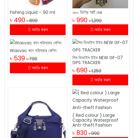
Fishing Liquid – 90 ml
৩৬০ ডিগ্রি স্মার্ট রেঞ্জ
৳ 490
৳ 990
৳ 899
৳ 1,290
অর্ডার করুন
অর্ডার করুন
Waxvac কান পরিস্কার মেশিন
৳ 539
সিম ডিভাইস উইথ NEW GF-07
৳ 790
GPS TRACKER
অর্ডার করুন
৳ 690
৳ 1,250
অর্ডার করুন
( Red colour ) Large
Capacity Waterproof
Anti-theft Fashion
৳ 830
৳ 990