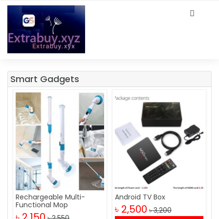
Smart Gadgets
Rechargeable Multi-
Android TV Box
Functional Mop
৳ 2,500
৳ 3,200
৳ 2,150
৳ 2,550