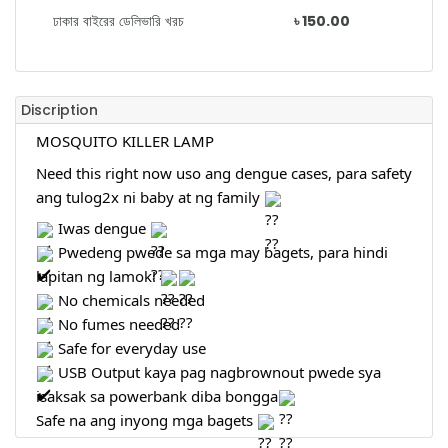
ঢাকার বাইরের ডেলিভারি খরচ
৳ 150.00
Discription
MOSQUITO KILLER LAMP
Need this right now uso ang dengue cases, para safety
ang tulog2x ni baby at ng family
Iwas dengue
Pwedeng pwede sa mga may bagets, para hindi
lapitan ng lamok!
No chemicals needed
No fumes needed
Safe for everyday use
USB Output kaya pag nagbrownout pwede sya
isaksak sa powerbank diba bongga
Safe na ang inyong mga bagets